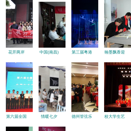
花开两岸
中国(南昌)
第三届粤港
翰墨飘香迎
美丽同行
首届社区演
澳大湾区杂
新春，警民
——记省委
艺大赛组委
技艺术周圆
同心绘和谐
台办组织文
会成立，开
满落幕 以
——诸城市
化艺术交流
启群众文化
艺术为桥，
公安局与文
主题活动
艺术交流新
共绘湾区文
联成功举办
篇章
化新篇
书画联谊交
流活动
第六届全国
情暖七夕
德州管弦乐
校大学生艺
食品安全监
文明同行
专业委员会
术团正式成