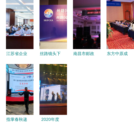
哩哔哩入股
名单揭晓
非遗文艺演
风画卷——
非凡大陆，
昆明多个地
出闪耀
业达经发集
加码文化输
域荣膺称号
2024烟台
团纪委组织
出战略
非遗文化生
开展系列廉
活周
洁文化活动
江苏省企业
丝路镜头下
南昌市邮政
东方中原成
文化示范单
的文明对话
工会文艺汇
功组织文化
位现场会暨
摄影峰会谱
演助力金融
艺术交流活
望亭发电厂
写合作新篇
跨赛 文化
动，深化行
文化艺术交
与金融共舞
业渠道合作
流活动纪实
新篇章
指掌春秋递
2020年度
匠心 第六
新余市村