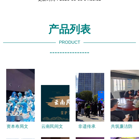
产品列表
PRODUCT
----------------
资本布局文
云南民间文
非遗传承
共筑廉洁防
创产业 哔
化艺术之乡
献礼中华
线 同绘清