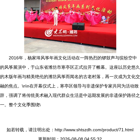
2016年，杨家埠风筝年画文化活动在一阵热烈的锣鼓声与缤纷空中
的风筝展演中，于山东省潍坊市寒亭区正式拉开了帷幕。这座以历史悠久
的木版年画与精美绝伦的潍坊风筝而闻名的古老村落，再一次成为文化交
融的焦点。\n\n在开幕仪式上，寒亭区领导与非遗保护专家共同为活动致
辞，强调了将传统美术融入现代群众生活是中远期发展的非遗保护路径之
一。整个文化季围绕\
如若转载，请注明出处：http://www.shtszdh.com/product/71.html
更新时间：2026-08-08 04:55:32