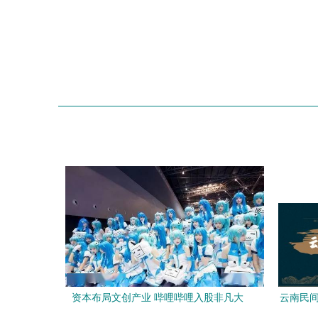
资本布局文创产业 哔哩哔哩入股非凡大
云南民间