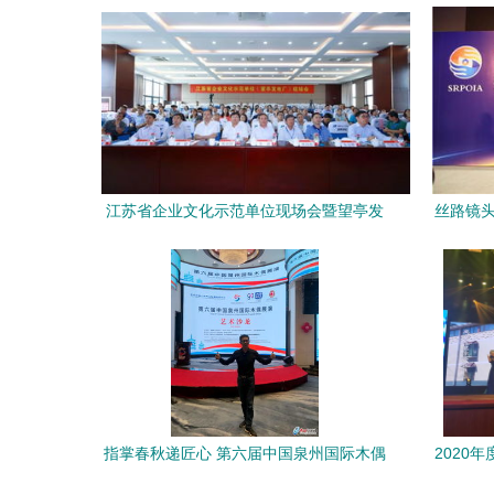
陆，加码文化输出战略
江苏省企业文化示范单位现场会暨望亭发
丝路镜头
电厂文化艺术交流活动纪实
指掌春秋递匠心 第六届中国泉州国际木偶
2020
展演艺术沙龙盛启中外文化交流新篇