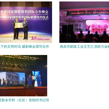
地域荣膺称号
2024烟台非遗文化生活
下的文明对话 摄影峰会谱写合作
南昌市邮政工会文艺汇演助力金
新篇
化与金融共舞新篇章
年度新余市村（社区）党组织书记培
训班文艺晚会精彩花絮