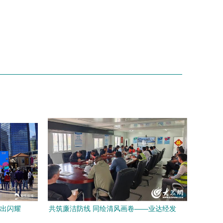
演出闪耀
共筑廉洁防线 同绘清风画卷——业达经发