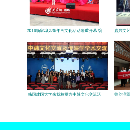
2016杨家埠风筝年画文化活动隆重开幕 缤
嘉兴文艺
纷民俗演绎文化新篇章
韩国建国大学来我校举办中韩文化交流活
鲁韵润疆
动，共促文化艺术深度交融