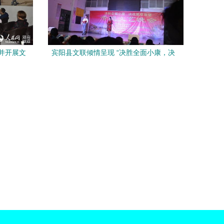
并开展文
宾阳县文联倾情呈现 “决胜全面小康，决
战脱贫攻坚”文艺汇演暨文化艺术交流