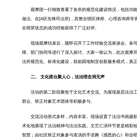
观摩团一行细致查看了各所的规范化建设情况，包括功能
做法。在[A区先锋司法所]，其整合辖区律师、心理咨询师等
在萌芽状态的成功经验获得了广泛好评。
现场观摩结束后，随即召开了工作经验交流座谈会。各
障、部门协同等进行了深入探讨。大家一致认为，此次观摩
法所规范化、标准化建设，鼓励因地制宜创新服务模式，真
二、 文化搭台聚人心，法治理念润无声
活动的第二阶段聚焦于文化艺术交流。为展现基层法治工
群众、矫正对象艺术团体等积极参与。
交流活动形式多样，内容丰富。现场设置了法治书画摄
术化地展现了法治精神与法治实践。文艺汇演环节更是精彩
智慧；由社区矫正对象参与表演的手语舞《感恩的心》和合