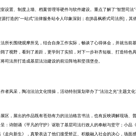
室设置、制度上墙、档案管理等硬件与软件建设。重点了解了“智慧司法”
资源打造的“一站式”法律服务站令人印象深刻；在[B县枫桥式司法所]，其
司法所长围绕观摩所见，结合自身工作实际，畅谈了心得体会，并就当前
开阔了视野，看到了差距，更学到了实招，对下一步补齐短板、打造特色
正将司法所打造成基层法治建设的前沿阵地和坚强堡垒。
作者风采，陶冶法治文化情操，活动特别策划举办了“法治之光”主题文
影展区，展出的作品既有苍劲有力的法治格言书法，也有反映调解现场、
纷呈：诗朗诵《平凡的守护》讴歌了基层司法行政人的奉献与坚守；小品
唱《走向新生》，真挚表达了他们接受矫正、积极融入社会的决心，场面