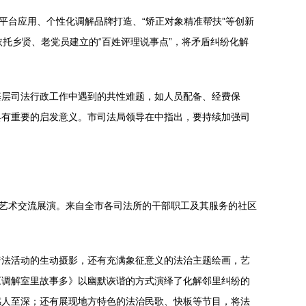
平台应用、个性化调解品牌打造、“矫正对象精准帮扶”等创新
依托乡贤、老党员建立的“百姓评理说事点”，将矛盾纠纷化解
基层司法行政工作中遇到的共性难题，如人员配备、经费保
具有重要的启发意义。市司法局领导在中指出，要持续加强司
化艺术交流展演。来自全市各司法所的干部职工及其服务的社区
普法活动的生动摄影，还有充满象征意义的法治主题绘画，艺
《调解室里故事多》以幽默诙谐的方式演绎了化解邻里纠纷的
感人至深；还有展现地方特色的法治民歌、快板等节目，将法