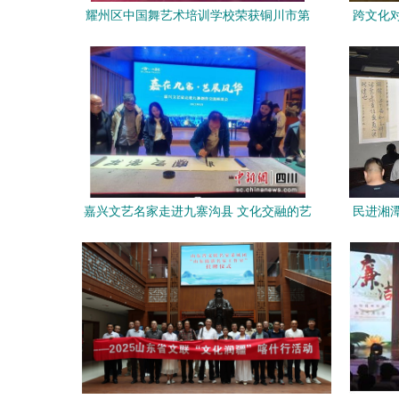
耀州区中国舞艺术培训学校荣获铜川市第
跨文化
25届广场文化活动优秀组织奖，组织文化
代艺术
艺术交流显成效
嘉兴文艺名家走进九寨沟县 文化交融的艺
民进湘
术之旅